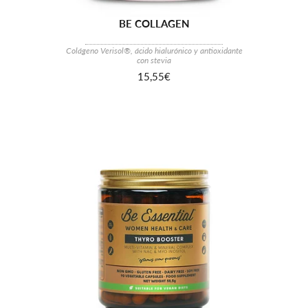
BE COLLAGEN
Colágeno Verisol®, ácido hialurónico y antioxidante
con stevia
15,55€