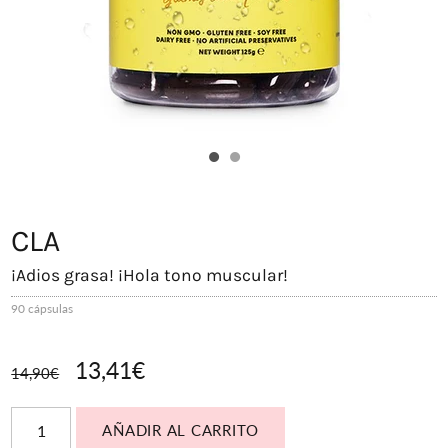
CLA
¡Adios grasa! ¡Hola tono muscular!
90 cápsulas
13,41€
14,90€