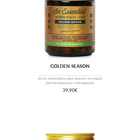
GOLDEN SEASON
Alivio sintomático para mujeres en etapas
perimenopausica o menopausia
39,90€