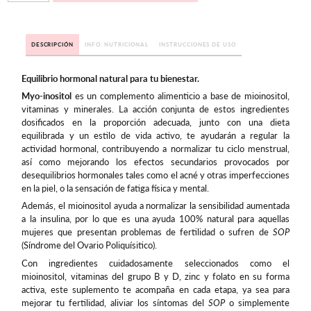
DESCRIPCIÓN
INFO. NUTRICIONAL
INSTRUCCIONES DE USO
Equilibrio hormonal natural para tu bienestar.
Myo-inositol
es un complemento alimenticio a base de mioinositol,
vitaminas y minerales. La acción conjunta de estos ingredientes
dosificados en la proporción adecuada, junto con una dieta
equilibrada y un estilo de vida activo, te ayudarán a regular la
actividad hormonal, contribuyendo a normalizar tu ciclo menstrual,
así como mejorando los efectos secundarios provocados por
desequilibrios hormonales tales como el acné y otras imperfecciones
en la piel, o la sensación de fatiga física y mental.
Además, el mioinositol ayuda a normalizar la sensibilidad aumentada
a la insulina, por lo que es una ayuda 100% natural para aquellas
mujeres que presentan problemas de fertilidad o sufren de
SOP
(Síndrome del Ovario Poliquísitico).
Con ingredientes cuidadosamente seleccionados como el
mioinositol, vitaminas del grupo B y D, zinc y folato en su forma
activa, este suplemento te acompaña en cada etapa, ya sea para
mejorar tu fertilidad, aliviar los síntomas del
SOP
o simplemente