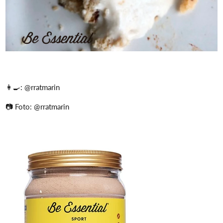
👩‍🍳:
@rratmarin
📷 Foto:
@rratmarin