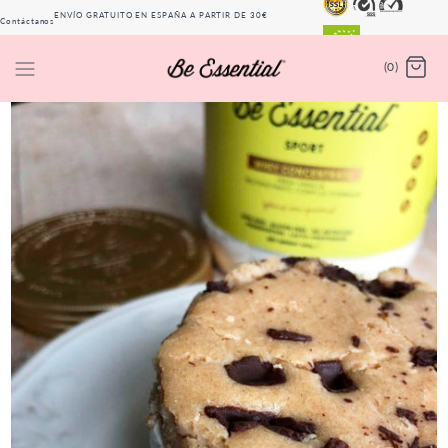
ENVÍO GRATUITO EN ESPAÑA A PARTIR DE 30€
Contáctanos
(PENÍNSULA)
(0)